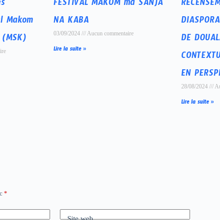
ès
FESTIVAL MAKOM ma SANJA
RECENSEM
al Makom
NA KABA
DIASPORA
03/09/2024
Aucun commentaire
 (MSK)
DE DOUALA
Lire la suite »
ire
CONTEXTU
EN PERSP
28/08/2024
Au
Lire la suite »
ec
*
Site web