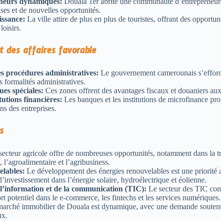
eneurs dynamiques:
Douala 1er abrite une communauté d’entrepreneurs
ises et de nouvelles opportunités.
issance:
La ville attire de plus en plus de touristes, offrant des opportuni
loisirs.
t des affaires favorable
es procédures administratives:
Le gouvernement camerounais s’efforce 
es formalités administratives.
es spéciales:
Ces zones offrent des avantages fiscaux et douaniers aux 
tutions financières:
Les banques et les institutions de microfinance pr
ns des entreprises.
s
ecteur agricole offre de nombreuses opportunités, notamment dans la t
, l’agroalimentaire et l’agribusiness.
elables:
Le développement des énergies renouvelables est une priorité
’investissement dans l’énergie solaire, hydroélectrique et éolienne.
l’information et de la communication (TIC):
Le secteur des TIC con
rt potentiel dans le e-commerce, les fintechs et les services numériques.
arché immobilier de Douala est dynamique, avec une demande soutenu
ux.