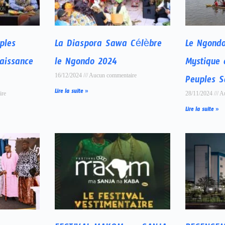
ples
La Diaspora Sawa Célèbre
Le Ngondo
aissance
le Ngondo 2024
Mystique 
16/12/2024
Aucun commentaire
Peuples 
Lire la suite »
ire
28/11/2024
Au
Lire la suite »