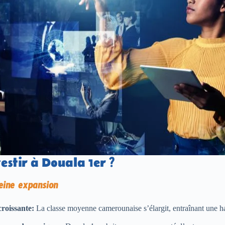
estir à Douala 1er ?
eine expansion
roissante:
La classe moyenne camerounaise s’élargit, entraînant une 