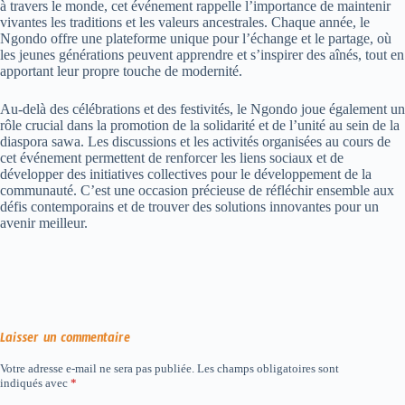
à
travers
le
monde,
cet
événement
rappelle
l’importance
de
maintenir
vivantes
les
traditions
et
les
valeurs
ancestrales.
Chaque
année,
le
Ngondo
offre
une
plateforme
unique
pour
l’échange
et
le
partage,
où
les
jeunes
générations
peuvent
apprendre
et
s’inspirer
des
aînés,
tout
en
apportant
leur
propre
touche
de
modernité.
Au-delà
des
célébrations
et
des
festivités,
le
Ngondo
joue
également
un
rôle
crucial
dans
la
promotion
de
la
solidarité
et
de
l’unité
au
sein
de
la
diaspora
sawa.
Les
discussions
et
les
activités
organisées
au cours de
cet
événement
permettent
de
renforcer
les
liens
sociaux
et
de
développer
des
initiatives
collectives
pour
le
développement
de
la
communauté.
C’est
une
occasion
précieuse
de
réfléchir
ensemble
aux
défis
contemporains
et
de
trouver
des
solutions
innovantes
pour
un
avenir
meilleur.
Laisser un commentaire
Votre adresse e-mail ne sera pas publiée.
Les champs obligatoires sont
indiqués avec
*