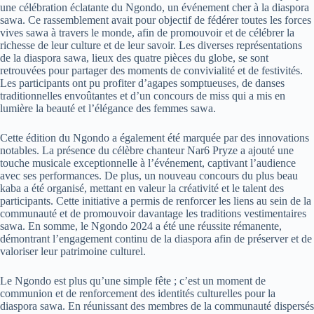
une
célébration
éclatante
du
Ngondo,
un
événement
cher
à
la
diaspora
sawa.
Ce
rassemblement
avait
pour
objectif
de
fédérer
toutes
les
forces
vives
sawa
à
travers
le
monde,
afin
de
promouvoir
et
de
célébrer
la
richesse
de
leur
culture
et
de
leur
savoir.
Les
diverses
représentations
de
la
diaspora
sawa,
lieux
des
quatre
pièces
du
globe,
se
sont
retrouvées
pour
partager
des
moments
de
convivialité
et
de
festivités.
Les
participants
ont
pu
profiter
d’agapes
somptueuses,
de
danses
traditionnelles
envoûtantes
et
d’un
concours
de
miss
qui
a
mis
en
lumière
la
beauté
et
l’élégance
des
femmes
sawa.
Cette
édition
du
Ngondo
a
également
été
marquée
par
des
innovations
notables.
La
présence
du
célèbre
chanteur
Nar6
Pryze
a
ajouté
une
touche
musicale
exceptionnelle
à
l’événement,
captivant
l’audience
avec
ses
performances.
De
plus,
un
nouveau
concours
du
plus
beau
kaba
a
été
organisé,
mettant
en
valeur
la
créativité
et
le
talent
des
participants.
Cette
initiative
a
permis
de
renforcer
les
liens
au
sein
de
la
communauté
et
de
promouvoir
davantage
les
traditions
vestimentaires
sawa.
En
somme,
le
Ngondo
2024
a
été
une
réussite
rémanente,
démontrant
l’engagement
continu
de
la
diaspora
afin
de
préserver
et
de
valoriser
leur
patrimoine
culturel.
Le
Ngondo
est
plus
qu’une
simple
fête
;
c’est
un
moment
de
communion
et
de
renforcement
des
identités
culturelles
pour
la
diaspora
sawa.
En
réunissant
des
membres
de
la
communauté
dispersés