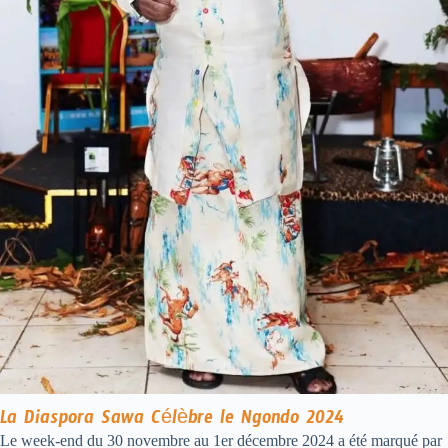
La Diaspora Sawa Célèbre le Ngondo 2024
Le
week-end
du
30
novembre
au
1er
décembre
2024
a
été
marqué
par